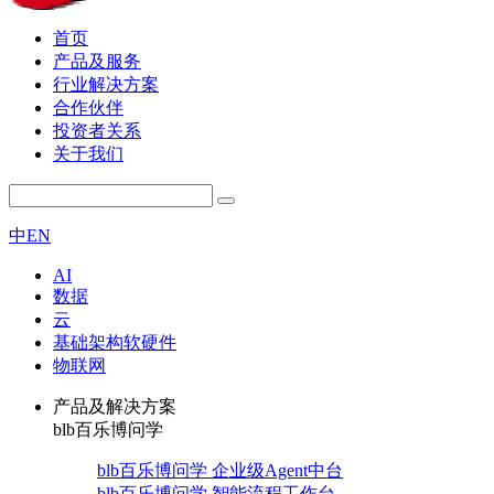
首页
产品及服务
行业解决方案
合作伙伴
投资者关系
关于我们
中
EN
AI
数据
云
基础架构软硬件
物联网
产品及解决方案
blb百乐博问学
blb百乐博问学 企业级Agent中台
blb百乐博问学 智能流程工作台