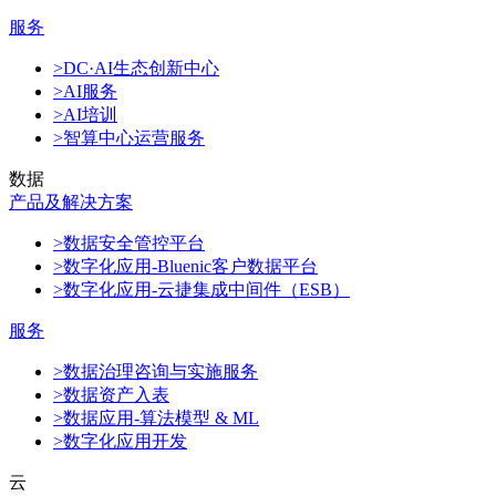
服务
>DC·AI生态创新中心
>AI服务
>AI培训
>智算中心运营服务
数据
产品及解决方案
>数据安全管控平台
>数字化应用-Bluenic客户数据平台
>数字化应用-云捷集成中间件（ESB）
服务
>数据治理咨询与实施服务
>数据资产入表
>数据应用-算法模型 & ML
>数字化应用开发
云