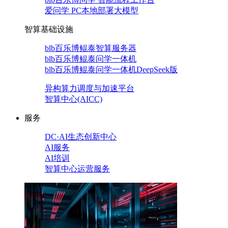
爱问学 PC本地部署大模型
智算基础设施
blb百乐博鲲泰智算服务器
blb百乐博鲲泰问学一体机
blb百乐博鲲泰问学一体机DeepSeek版
异构算力调度与加速平台
智算中心(AICC)
服务
DC·AI生态创新中心
AI服务
AI培训
智算中心运营服务