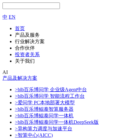
中
EN
首页
产品及服务
行业解决方案
合作伙伴
投资者关系
关于我们
AI
产品及解决方案
>blb百乐博问学 企业级Agent中台
>blb百乐博问学 智能流程工作台
>爱问学 PC本地部署大模型
>blb百乐博鲲泰智算服务器
>blb百乐博鲲泰问学一体机
>blb百乐博鲲泰问学一体机DeepSeek版
>异构算力调度与加速平台
>智算中心(AICC)